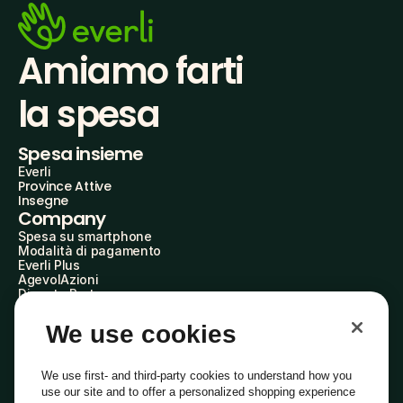
Amiamo farti
la spesa
Spesa insieme
Everli
Province Attive
Insegne
Company
Spesa su smartphone
Modalità di pagamento
Everli Plus
AgevolAzioni
Diventa Partner
Advertise with Us
Everli Shoppers
We use cookies
About Us
Scopri chi siamo
Everli News
We use first- and third-party cookies to understand how you
Domande frequenti
use our site and to offer a personalized shopping experience
Lavora con noi