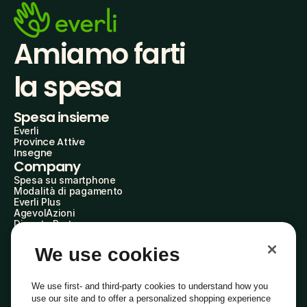
Amiamo farti
la spesa
Spesa insieme
Everli
Province Attive
Insegne
Company
Spesa su smartphone
Modalità di pagamento
Everli Plus
AgevolAzioni
Diventa Partner
Advertise with Us
Everli Shoppers
We use cookies
About Us
Scopri chi siamo
Everli News
We use first- and third-party cookies to understand how you
Domande frequenti
use our site and to offer a personalized shopping experience
Lavora con noi