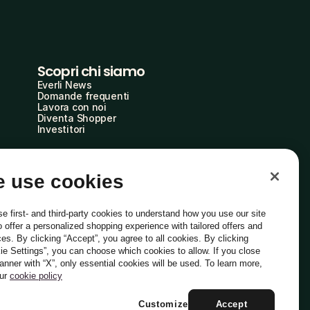
Scopri chi siamo
Everli News
Domande frequenti
Lavora con noi
Diventa Shopper
Investitori
 use cookies
e first- and third-party cookies to understand how you use our site
o offer a personalized shopping experience with tailored offers and
ces. By clicking “Accept”, you agree to all cookies. By clicking
ie Settings”, you can choose which cookies to allow. If you close
Italiano
banner with “X”, only essential cookies will be used. To learn more,
our
cookie policy
Customize
Accept