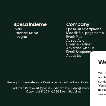
Spesa insieme
Company
Everli
Spesa su smartphone
Province Attive
Modalità di pagamento
Insegne
Everli Plus
AgevolAzioni
Diventa Partner
Advertise with Us
Everli Shoppers
About Us
We
We us
and t
servi
Privacy
Cookie
Preferenze Cookie
Termini e Condizioni
Codice Etico
“Cook
Indirizzo PEC: everli@pec.it - indirizzo DPO: dpo@everli.com
this 
Copyright © 2014-2026 Everli Global Inc.
see 