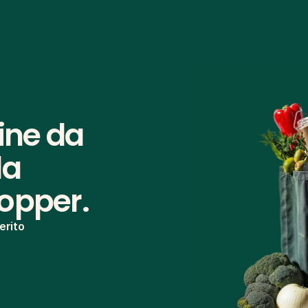
ine da 
a 
hopper.
erito