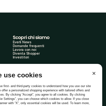
Scopri chi siamo
Everli News
Domande frequenti
Lavora con noi
Diventa Shopper
Investitori
 use cookies
e first- and third-party cookies to understand how you use our site
o offer a personalized shopping experience with tailored offers and
ces. By clicking “Accept”, you agree to all cookies. By clicking
ie Settings”, you can choose which cookies to allow. If you close
Italiano
banner with “X”, only essential cookies will be used. To learn more,