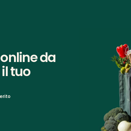
online da 
l tuo 
erito