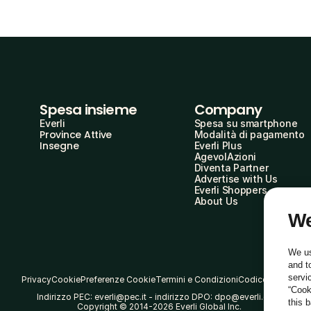
Spesa insieme
Company
Everli
Spesa su smartphone
Province Attive
Modalità di pagamento
Insegne
Everli Plus
AgevolAzioni
Diventa Partner
Advertise with Us
Everli Shoppers
About Us
We
We us
and t
servi
Privacy
Cookie
Preferenze Cookie
Termini e Condizioni
Codice Etico
“Cook
Indirizzo PEC: everli@pec.it - indirizzo DPO: dpo@everli.com
this 
Copyright © 2014-2026 Everli Global Inc.