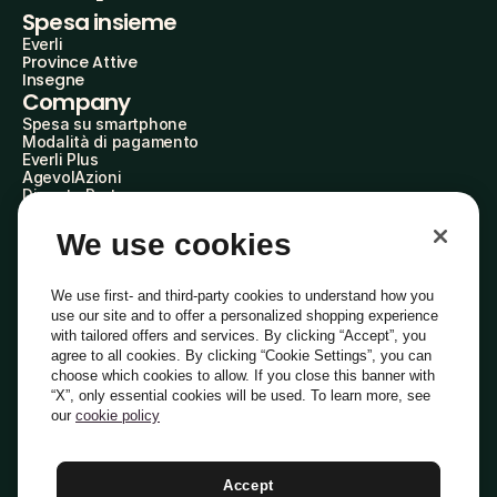
Spesa insieme
Everli
Province Attive
Insegne
Company
Spesa su smartphone
Modalità di pagamento
Everli Plus
AgevolAzioni
Diventa Partner
Advertise with Us
Everli Shoppers
We use cookies
About Us
Scopri chi siamo
Everli News
We use first- and third-party cookies to understand how you
Domande frequenti
use our site and to offer a personalized shopping experience
Lavora con noi
with tailored offers and services. By clicking “Accept”, you
Diventa Shopper
agree to all cookies. By clicking “Cookie Settings”, you can
Investitori
choose which cookies to allow. If you close this banner with
Privacy
Cookie
Preferenze Cookie
“X”, only essential cookies will be used. To learn more, see
Termini e Condizioni
Codice Etico
our
cookie policy
Indirizzo PEC: everli@pec.it - indirizzo DPO: dpo@everli.com
Copyright © 2014-2026 Everli Global Inc.
Italiano
Accept