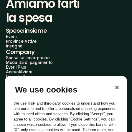
Amiamo farti
la spesa
Spesa insieme
Everli
Province Attive
Insegne
Company
Spesa su smartphone
Modalità di pagamento
Everli Plus
AgevolAzioni
Diventa Partner
Advertise with Us
Everli Shoppers
We use cookies
About Us
Scopri chi siamo
Everli News
We use first- and third-party cookies to understand how you
Domande frequenti
use our site and to offer a personalized shopping experience
Lavora con noi
with tailored offers and services. By clicking “Accept”, you
Diventa Shopper
agree to all cookies. By clicking “Cookie Settings”, you can
Investitori
choose which cookies to allow. If you close this banner with
Privacy
Cookie
Preferenze Cookie
“X”, only essential cookies will be used. To learn more, see
Termini e Condizioni
Codice Etico