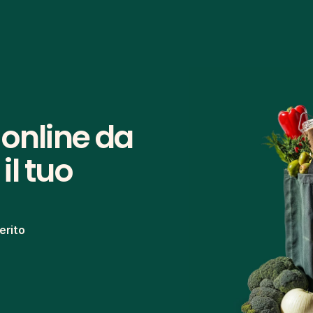
online da 
l tuo 
erito