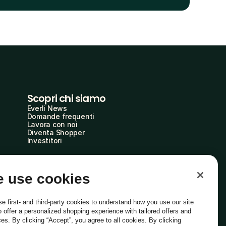
Scopri chi siamo
Everli News
Domande frequenti
Lavora con noi
Diventa Shopper
Investitori
 use cookies
e first- and third-party cookies to understand how you use our site
o offer a personalized shopping experience with tailored offers and
ces. By clicking “Accept”, you agree to all cookies. By clicking