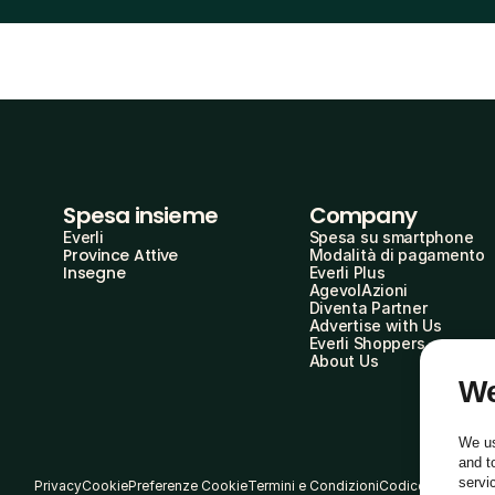
Spesa insieme
Company
Everli
Spesa su smartphone
Province Attive
Modalità di pagamento
Insegne
Everli Plus
AgevolAzioni
Diventa Partner
Advertise with Us
Everli Shoppers
About Us
We
We us
and t
servi
Privacy
Cookie
Preferenze Cookie
Termini e Condizioni
Codice Etico