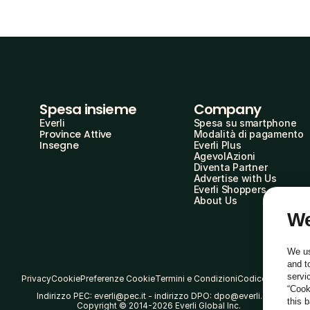
Spesa insieme
Company
Everli
Spesa su smartphone
Province Attive
Modalità di pagamento
Insegne
Everli Plus
AgevolAzioni
Diventa Partner
Advertise with Us
Everli Shoppers
About Us
We
We us
and t
servi
Privacy
Cookie
Preferenze Cookie
Termini e Condizioni
Codice Etico
“Cook
Indirizzo PEC: everli@pec.it - indirizzo DPO: dpo@everli.com
this 
Copyright © 2014-2026 Everli Global Inc.