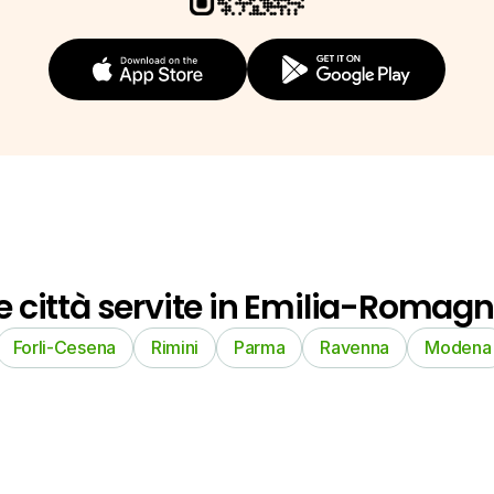
e città servite in Emilia-Romag
Forli-Cesena
Rimini
Parma
Ravenna
Modena