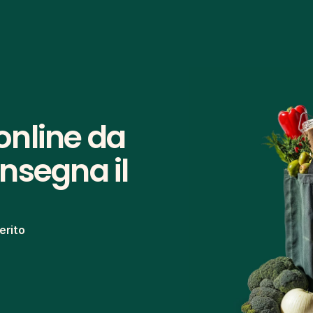
nline da 
nsegna il 
erito