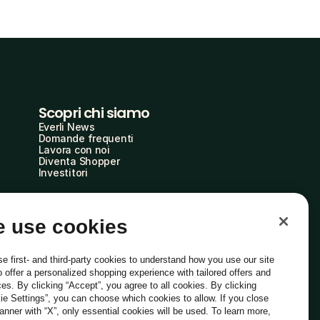
Scopri chi siamo
Everli News
Domande frequenti
Lavora con noi
Diventa Shopper
Investitori
 use cookies
e first- and third-party cookies to understand how you use our site
o offer a personalized shopping experience with tailored offers and
ces. By clicking “Accept”, you agree to all cookies. By clicking
ie Settings”, you can choose which cookies to allow. If you close
Italiano
banner with “X”, only essential cookies will be used. To learn more,