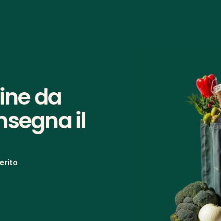
ine da 
segna il 
erito