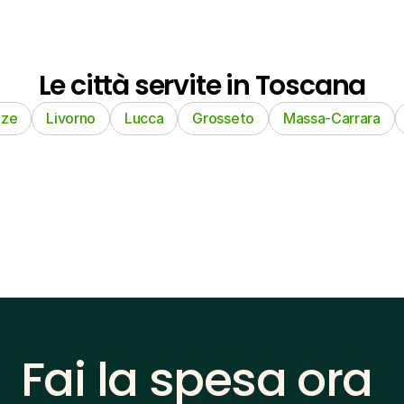
Le città servite in Toscana
nze
Livorno
Lucca
Grosseto
Massa-Carrara
Fai la spesa ora 