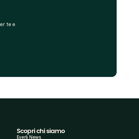
r te e 
Scopri chi siamo
Everli News