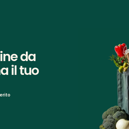
ine da 
 il tuo 
erito