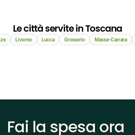
Le città servite in Toscana
nze
Livorno
Lucca
Grosseto
Massa-Carrara
Fai la spesa ora 