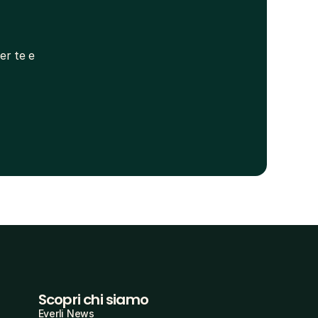
r te e 
Scopri chi siamo
Everli News