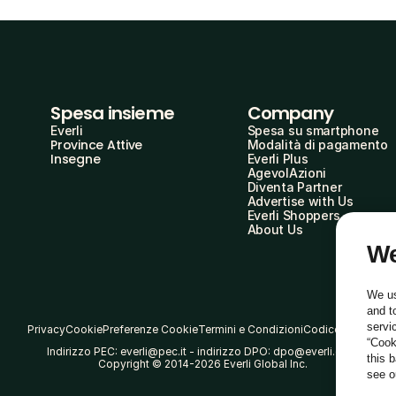
Spesa insieme
Company
Everli
Spesa su smartphone
Province Attive
Modalità di pagamento
Insegne
Everli Plus
AgevolAzioni
Diventa Partner
Advertise with Us
Everli Shoppers
About Us
We
We us
and t
servi
Privacy
Cookie
Preferenze Cookie
Termini e Condizioni
Codice Etico
“Cook
Indirizzo PEC: everli@pec.it - indirizzo DPO: dpo@everli.com
this 
Copyright © 2014-2026 Everli Global Inc.
see 