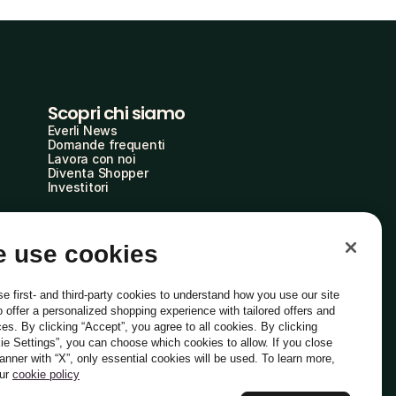
Scopri chi siamo
Everli News
Domande frequenti
Lavora con noi
Diventa Shopper
Investitori
 use cookies
e first- and third-party cookies to understand how you use our site
o offer a personalized shopping experience with tailored offers and
ces. By clicking “Accept”, you agree to all cookies. By clicking
ie Settings”, you can choose which cookies to allow. If you close
Italiano
banner with “X”, only essential cookies will be used. To learn more,
our
cookie policy