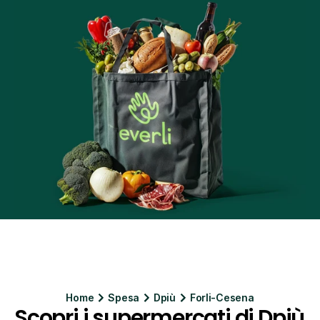
Home
Spesa
Dpiù
Forli-Cesena
Scopri i supermercati di Dpiù 