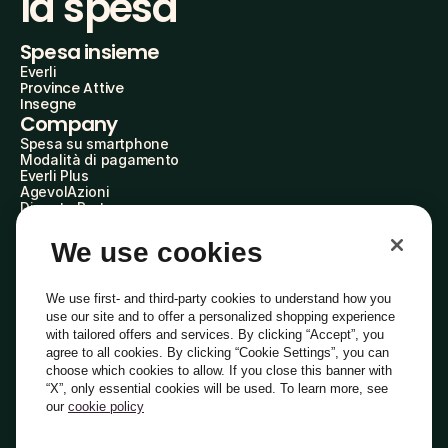
la spesa
Spesa insieme
Everli
Province Attive
Insegne
Company
Spesa su smartphone
Modalità di pagamento
Everli Plus
AgevolAzioni
Diventa Partner
Advertise with Us
Everli Shoppers
We use cookies
About Us
Scopri chi siamo
Everli News
We use first- and third-party cookies to understand how you
Domande frequenti
use our site and to offer a personalized shopping experience
Lavora con noi
with tailored offers and services. By clicking “Accept”, you
Diventa Shopper
agree to all cookies. By clicking “Cookie Settings”, you can
Investitori
choose which cookies to allow. If you close this banner with
Privacy
Cookie
Preferenze Cookie
“X”, only essential cookies will be used. To learn more, see
Termini e Condizioni
Codice Etico
our
cookie policy
Indirizzo PEC: everli@pec.it - indirizzo DPO: dpo@everli.com
Copyright © 2014-2026 Everli Global Inc.