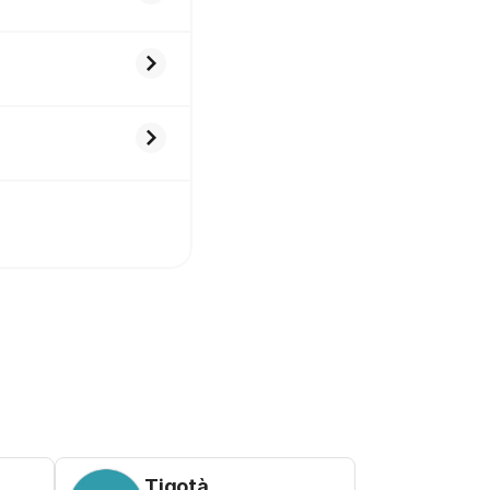
Tigotà