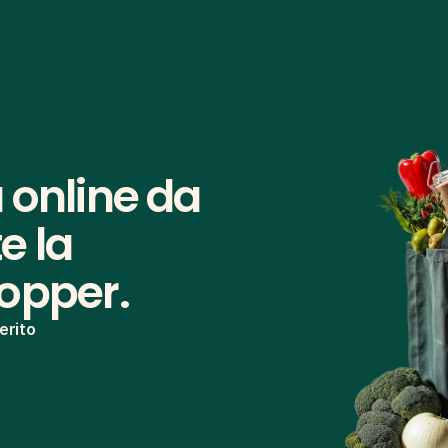
 online da 
 la 
hopper.
erito