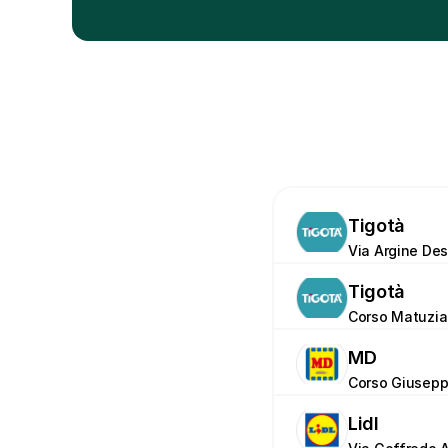
Tigotà
Via Argine Dest
Tigotà
Corso Matuzia,
MD
Corso Giuseppe
Lidl