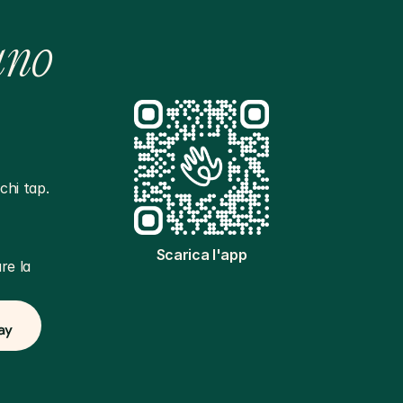
ano
hi tap. 
Scarica l'app
e la 