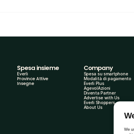
Spesa insieme
Company
Everli
Spesa su smartphone
Province Attive
Modalità di pagamento
Insegne
Everli Plus
AgevolAzioni
Diventa Partner
Advertise with Us
Everli Shoppers
About Us
We
We us