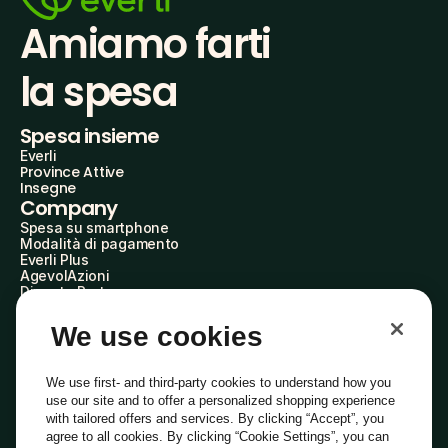
Amiamo farti
la spesa
Spesa insieme
Everli
Province Attive
Insegne
Company
Spesa su smartphone
Modalità di pagamento
Everli Plus
AgevolAzioni
Diventa Partner
Advertise with Us
Everli Shoppers
We use cookies
About Us
Scopri chi siamo
Everli News
We use first- and third-party cookies to understand how you
Domande frequenti
use our site and to offer a personalized shopping experience
Lavora con noi
with tailored offers and services. By clicking “Accept”, you
Diventa Shopper
agree to all cookies. By clicking “Cookie Settings”, you can
Investitori