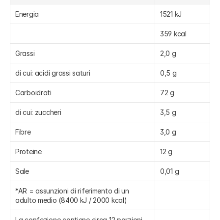
Energia
1521 kJ
359 kcal
Grassi
2,0 g
di cui: acidi grassi saturi
0,5 g
Carboidrati
72 g
di cui: zuccheri
3,5 g
Fibre
3,0 g
Proteine
12 g
Sale
0,01 g
*AR = assunzioni di riferimento di un 
adulto medio (8400 kJ / 2000 kcal)
La confezione contiene circa 12 porzioni 