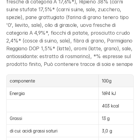
fresche di categoria A 17,6%*), Ripieno 38% (carni 
suine stufate 17,5%* (carni suine, sale, zucchero, 
spezie), pane grattugiato (farina di grano tenero tipo 
'0', lievito, sale), olio di girasole, uova fresche di 
categoria A 4,9%*, fiocchi di patate, prosciutto crudo 
2,4%* (cosce di suino, sale), fibra di grano, Parmigiano 
Reggiano DOP 1,5%* (latte), aromi (latte, grano), sale, 
antiossidante: estratto di rosmarino), *% espresse sul 
prodotto finito, Può contenere tracce di soia e senape
componente
100g
Energia
1694 kJ
403 kcal
Grassi
13 g
di cui: acidi grassi saturi
3,0 g