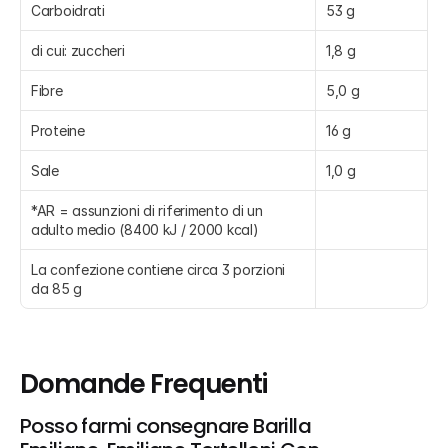
Carboidrati
53 g
di cui: zuccheri
1,8 g
Fibre
5,0 g
Proteine
16 g
Sale
1,0 g
*AR = assunzioni di riferimento di un 
adulto medio (8400 kJ / 2000 kcal)
La confezione contiene circa 3 porzioni 
da 85 g
Domande Frequenti
Posso farmi consegnare Barilla 