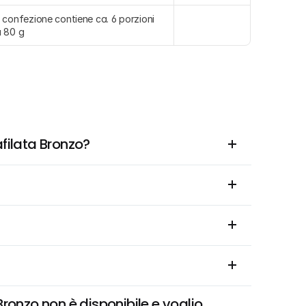
 confezione contiene ca. 6 porzioni 
 80 g
afilata Bronzo?
ronzo non è disponibile e voglio 