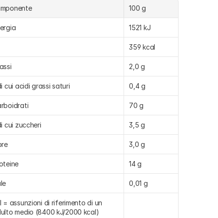
omponente
100 g
ergia
1521 kJ
359 kcal
assi
2,0 g
di cui acidi grassi saturi
0,4 g
rboidrati
70 g
di cui zuccheri
3,5 g
bre
3,0 g
oteine
14 g
le
0,01 g
I = assunzioni di riferimento di un 
ulto medio (8400 kJ/2000 kcal)