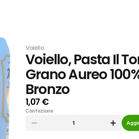
Voiello
Voiello, Pasta Il To
Grano Aureo 100% I
Bronzo
1,07 €
Confezione
1
Aggiu