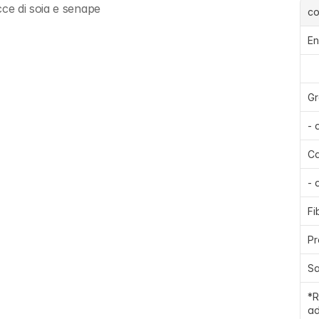
ce di soia e senape
c
En
Gr
- 
Ca
- 
Fi
Pr
Sa
*R
ad