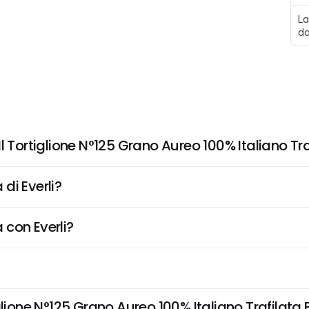
La
da
l Tortiglione N°125 Grano Aureo 100% Italiano Tr
di Everli?
 con Everli?
lione N°125 Grano Aureo 100% Italiano Trafilata B