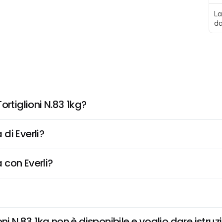
La
da
rtiglioni N.83 1kg?
di Everli?
 con Everli?
ni N.83 1kg non è disponibile e voglio dare istruz