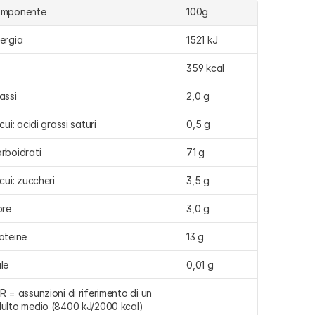
omponente
100g
ergia
1521 kJ
359 kcal
assi
2,0 g
 cui: acidi grassi saturi
0,5 g
rboidrati
71 g
 cui: zuccheri
3,5 g
bre
3,0 g
oteine
13 g
le
0,01 g
R = assunzioni di riferimento di un 
ulto medio (8400 kJ/2000 kcal)