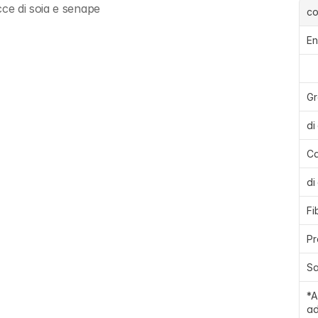
ce di soia e senape
c
En
Gr
di
Ca
di
Fi
Pr
Sa
*A
ad