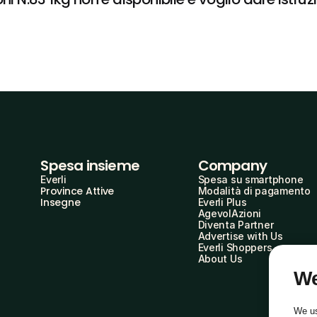
Spesa insieme
Company
Everli
Spesa su smartphone
Province Attive
Modalità di pagamento
Insegne
Everli Plus
AgevolAzioni
Diventa Partner
Advertise with Us
Everli Shoppers
About Us
We
We us