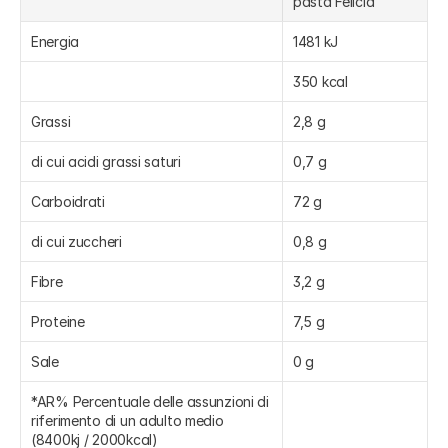
pasta Felicia
Energia
1481 kJ
350 kcal
Grassi
2,8 g
di cui acidi grassi saturi
0,7 g
Carboidrati
72 g
di cui zuccheri
0,8 g
Fibre
3,2 g
Proteine
7,5 g
Sale
0 g
*AR% Percentuale delle assunzioni di 
riferimento di un adulto medio 
(8400kj / 2000kcal)