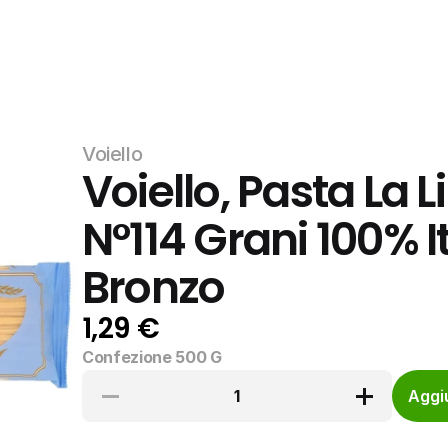
Voiello
Voiello, Pasta La L
N°114 Grani 100% It
Bronzo
1,29 €
Confezione 500 G
1
Aggiu