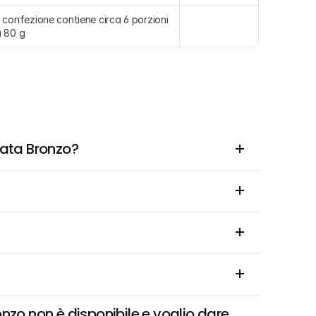
 confezione contiene circa 6 porzioni 
 80 g
lata Bronzo?
nzo non è disponibile e voglio dare 