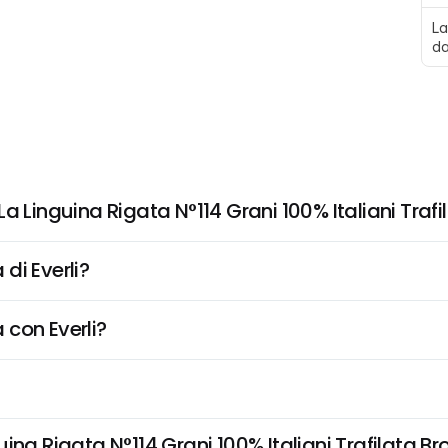
La
da
a Linguina Rigata N°114 Grani 100% Italiani Trafi
di Everli?
 con Everli?
na Rigata N°114 Grani 100% Italiani Trafilata Bro