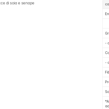
ce di soia e senape
c
En
Gr
- 
Ca
- 
Fi
Pr
Sa
*A
ad