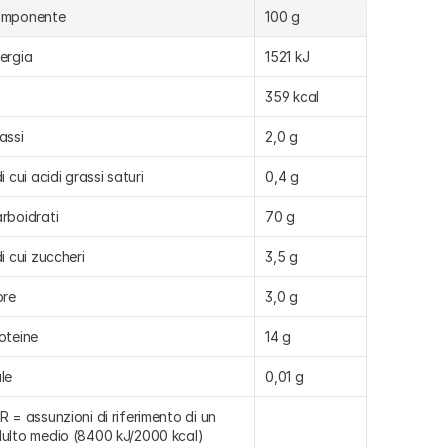
omponente
100 g
ergia
1521 kJ
359 kcal
assi
2,0 g
di cui acidi grassi saturi
0,4 g
rboidrati
70 g
di cui zuccheri
3,5 g
bre
3,0 g
oteine
14 g
le
0,01 g
R = assunzioni di riferimento di un 
ulto medio (8400 kJ/2000 kcal)