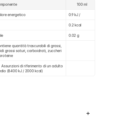
omponente
	100 ml
lore energetico
0.9 kJ /
0.2 kcal
le
0.02 g
ntiene quantità trascurabili di grassi, 
idi grassi saturi, carboidrati, zuccheri 
proteine
) Assunzioni di riferimento di un adulto 
dio (8400 kJ / 2000 kcal)