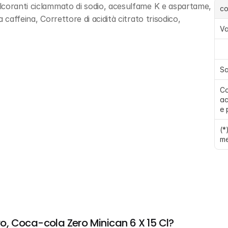
lcoranti ciclammato di sodio, acesulfame K e aspartame, 
c
caffeina, Correttore di acidità citrato trisodico, 
Va
Sa
Co
ac
e 
(*
me
, Coca-cola Zero Minican 6 X 15 Cl?