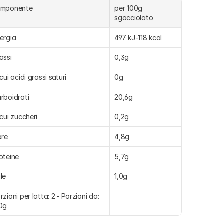
omponente
per 100g 
sgocciolato
ergia
497 kJ-118 kcal
assi
0,3g
 cui acidi grassi saturi
0g
rboidrati
20,6g
 cui zuccheri
0,2g
bre
4,8g
oteine
5,7g
le
1,0g
rzioni per latta: 2 - Porzioni da: 
0g