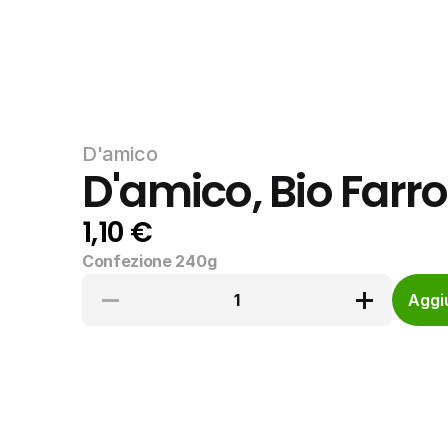
D'amico
D'amico, Bio Farro
1,10 €
Confezione 240g
1
Aggiu