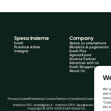
Spesa insieme
Company
Everli
Spesa su smartphone
Province Attive
Modalità di pagamento
Insegne
Everli Plus
AgevolAzioni
Diventa Partner
Advertise with Us
Everli Shoppers
About Us
We
We us
and t
servi
Privacy
Cookie
Preferenze Cookie
Termini e Condizioni
Codice Etico
“Cook
Indirizzo PEC: everli@pec.it - indirizzo DPO: dpo@everli.com
this 
Copyright © 2014-2026 Everli Global Inc.