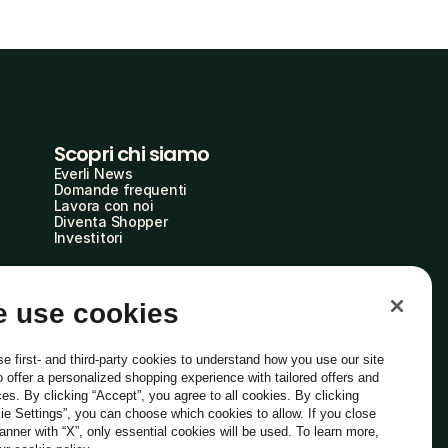
Scopri chi siamo
Everli News
Domande frequenti
Lavora con noi
Diventa Shopper
Investitori
 use cookies
e first- and third-party cookies to understand how you use our site
o offer a personalized shopping experience with tailored offers and
ces. By clicking “Accept”, you agree to all cookies. By clicking
ie Settings”, you can choose which cookies to allow. If you close
Italiano
banner with “X”, only essential cookies will be used. To learn more,