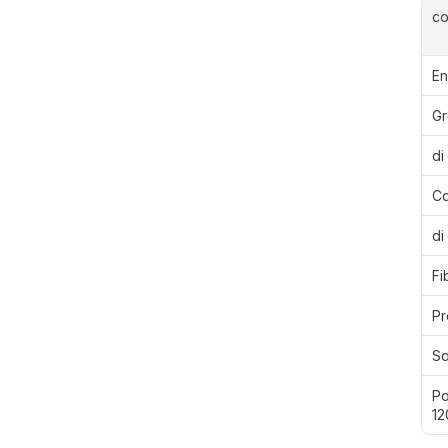
c
En
Gr
di
Ca
di
Fi
Pr
Sa
Po
12