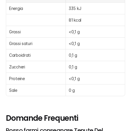
Energia
335 kJ
81 kcal
Grassi
<0,1 g
Grassi saturi
<0,1 g
Carboidrati
0,1 g
Zuccheri
0,1 g
Proteine
<0,1 g
Sale
0 g
Domande Frequenti
Posso farmi consegnare Tenute Del 