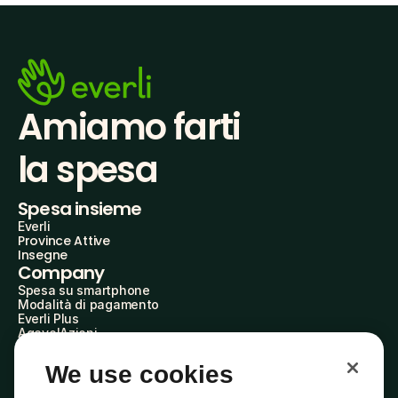
Amiamo farti
la spesa
Spesa insieme
Everli
Province Attive
Insegne
Company
Spesa su smartphone
Modalità di pagamento
Everli Plus
AgevolAzioni
Diventa Partner
Advertise with Us
We use cookies
Everli Shoppers
About Us