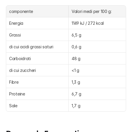
componente
Valori medi per 100 g:
Energia
1149 kJ / 272 kcal
Grassi
6,5 g
di cui acidi grassi saturi
0,6 g
Carboidrati
48 g
di cui zuccheri
<1 g
Fibre
1,3 g
Proteine
6,7 g
Sale
1,7 g