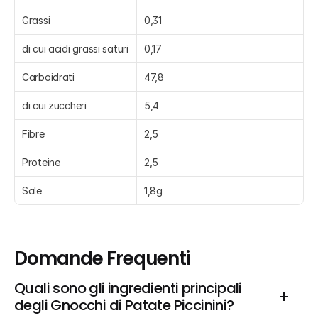
Grassi
0,31
di cui acidi grassi saturi
0,17
Carboidrati
47,8
di cui zuccheri
5,4
Fibre
2,5
Proteine
2,5
Sale
1,8g
Domande Frequenti
Quali sono gli ingredienti principali 
degli Gnocchi di Patate Piccinini?