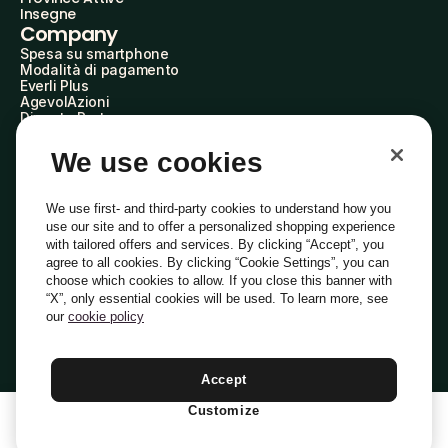
Insegne
Company
Spesa su smartphone
Modalità di pagamento
Everli Plus
AgevolAzioni
Diventa Partner
Advertise with Us
Everli Shoppers
We use cookies
About Us
Scopri chi siamo
Everli News
We use first- and third-party cookies to understand how you
Domande frequenti
use our site and to offer a personalized shopping experience
Lavora con noi
with tailored offers and services. By clicking “Accept”, you
Diventa Shopper
agree to all cookies. By clicking “Cookie Settings”, you can
Investitori
choose which cookies to allow. If you close this banner with
Privacy
Cookie
Preferenze Cookie
“X”, only essential cookies will be used. To learn more, see
Termini e Condizioni
Codice Etico
our
cookie policy
Indirizzo PEC: everli@pec.it - indirizzo DPO: dpo@everli.com
Copyright © 2014-2026 Everli Global Inc.
Italiano
Accept
Customize
1
Aggiungi Al Carrello