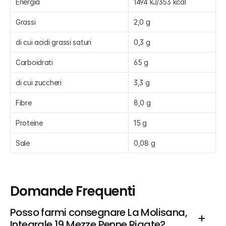
Energia
1494 kJ/353 kcal
Grassi
2,0 g
di cui acidi grassi saturi
0,3 g
Carboidrati
65 g
di cui zuccheri
3,3 g
Fibre
8,0 g
Proteine
15 g
Sale
0,08 g
Domande Frequenti
Posso farmi consegnare La Molisana, 
Integrale 19 Mezze Penne Rigate?