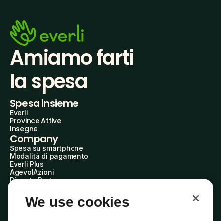
Amiamo farti
la spesa
Spesa insieme
Everli
Province Attive
Insegne
Company
Spesa su smartphone
Modalità di pagamento
Everli Plus
AgevolAzioni
Diventa Partner
Advertise with Us
Everli Shoppers
We use cookies
About Us
Scopri chi siamo