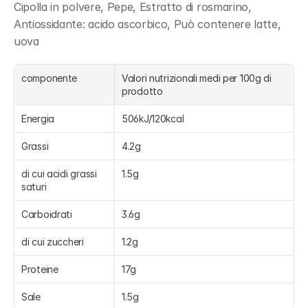
Cipolla in polvere, Pepe, Estratto di rosmarino, 
Antiossidante: acido ascorbico, Può contenere latte, 
uova
componente
Valori nutrizionali medi per 100g di 
prodotto
Energia
506kJ/120kcal
Grassi
4.2g
di cui acidi grassi 
1.5g
saturi
Carboidrati
3.6g
di cui zuccheri
1.2g
Proteine
17g
Sale
1.5g