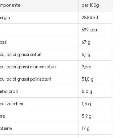
omponente
per 100g
ergia
2884 kJ
699 kcal
assi
67 g
 cui acidi grassi saturi
6,1 g
 cui acidi grassi monoinsaturi
9,5 g
 cui acidi grassi polinsaturi
51,0 g
rboidrati
5,0 g
 cui zuccheri
1,5 g
bre
5,9 g
oteine
17 g