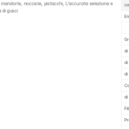
mandorle, nocciole, pistacchi, L'accurata selezione e 
c
 di gusci
En
Gr
di
di
di
Ca
di
Fi
Pr