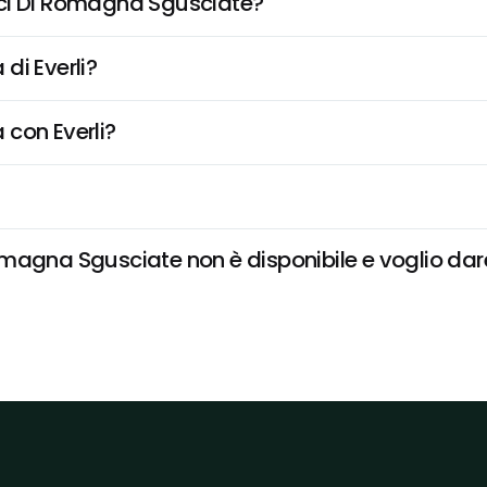
oci Di Romagna Sgusciate?
di Everli?
 con Everli?
magna Sgusciate non è disponibile e voglio dare 