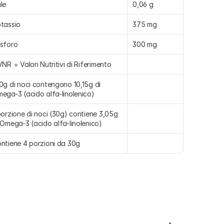
le
0,06 g
tassio
375 mg
sforo
300 mg
VNR = Valori Nutritivi di Riferimento
0g di noci contengono 10,15g di 
ega-3 (acido alfa-linolenico)
porzione di noci (30g) contiene 3,05g 
 Omega-3 (acido alfa-linolenico)
ntiene 4 porzioni da 30g