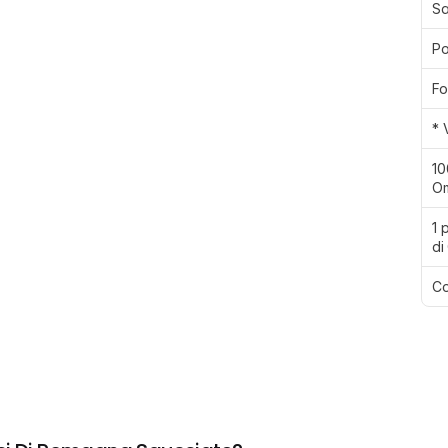
Sa
Po
Fo
* 
10
Om
1 
di
Co