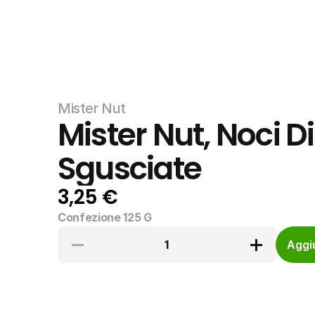
Mister Nut
Mister Nut, Noci 
Sgusciate
3,25 €
Confezione 125 G
1
Aggiu