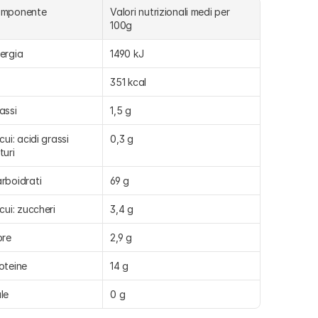
omponente
Valori nutrizionali medi per 
100g
ergia
1490 kJ
351 kcal
assi
1,5 g
 cui: acidi grassi 
0,3 g
turi
rboidrati
69 g
 cui: zuccheri
3,4 g
bre
2,9 g
oteine
14 g
le
0 g