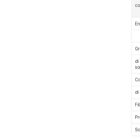
c
En
Gr
di
sa
Ca
di
Fi
Pr
Sa