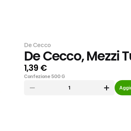
De Cecco
De Cecco, Mezzi Tu
1,39 €
Confezione 500 G
1
Aggiu