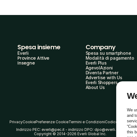
Spesa insieme
Company
Everli
Spesa su smartphone
Province Attive
Modalità di pagamento
Insegne
Everli Plus
AgevolAzioni
Diventa Partner
Advertise with Us
Everli Shoppers
About Us
We
We us
and t
servi
Privacy
Cookie
Preferenze Cookie
Termini e Condizioni
Codice Etico
“Cook
Indirizzo PEC: everli@pec.it - indirizzo DPO: dpo@everli.com
this 
Copyright © 2014-2026 Everli Global Inc.