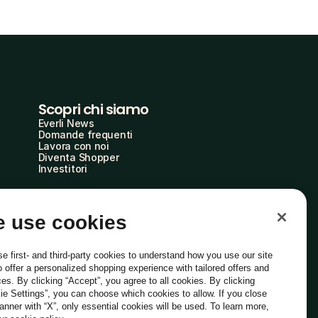
Scopri chi siamo
Everli News
Domande frequenti
Lavora con noi
Diventa Shopper
Investitori
 use cookies
e first- and third-party cookies to understand how you use our site
o offer a personalized shopping experience with tailored offers and
ces. By clicking “Accept”, you agree to all cookies. By clicking
ie Settings”, you can choose which cookies to allow. If you close
Italiano
banner with “X”, only essential cookies will be used. To learn more,