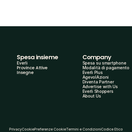
Spesa insieme
Company
Everli
Spesa su smartphone
Province Attive
Modalità di pagamento
Insegne
Everli Plus
AgevolAzioni
Diventa Partner
Advertise with Us
Everli Shoppers
About Us
Privacy
Cookie
Preferenze Cookie
Termini e Condizioni
Codice Etico