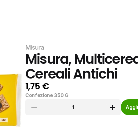
Misura
Misura, Multicerea
Cereali Antichi
1,75 €
Confezione 350 G
1
Aggiu