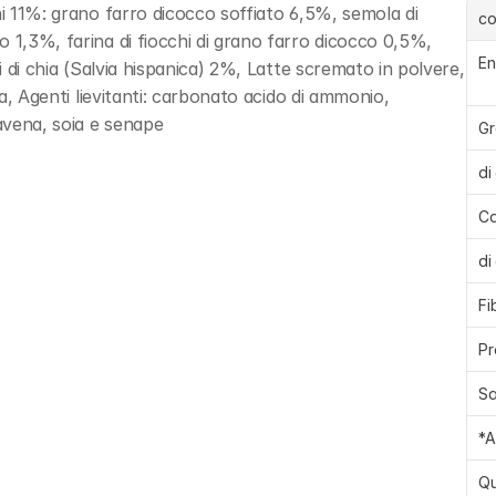
hi 11%: grano farro dicocco soffiato 6,5%, semola di 
c
 1,3%, farina di fiocchi di grano farro dicocco 0,5%, 
En
i di chia (Salvia hispanica) 2%, Latte scremato in polvere, 
ra, Agenti lievitanti: carbonato acido di ammonio, 
avena, soia e senape
Gr
di
Ca
di
Fi
Pr
Sa
*A
Qu