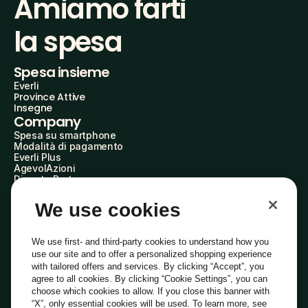
Amiamo farti
la spesa
Spesa insieme
Everli
Province Attive
Insegne
Company
Spesa su smartphone
Modalità di pagamento
Everli Plus
AgevolAzioni
Diventa Partner
Advertise with Us
Everli Shoppers
We use cookies
About Us
Scopri chi siamo
Everli News
We use first- and third-party cookies to understand how you
Domande frequenti
use our site and to offer a personalized shopping experience
Lavora con noi
with tailored offers and services. By clicking “Accept”, you
Diventa Shopper
agree to all cookies. By clicking “Cookie Settings”, you can
Investitori
choose which cookies to allow. If you close this banner with
Privacy
Cookie
Preferenze Cookie
“X”, only essential cookies will be used. To learn more, see
Termini e Condizioni
Codice Etico