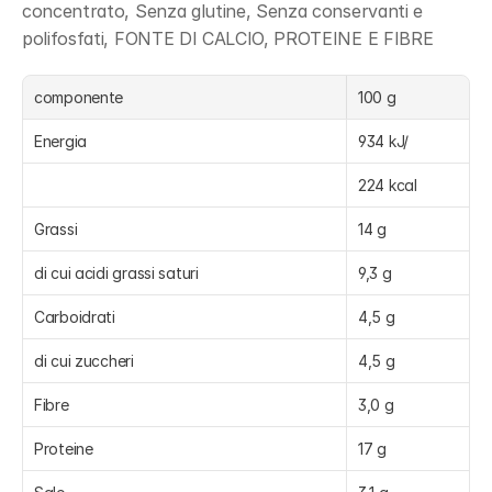
concentrato, Senza glutine, Senza conservanti e 
polifosfati, FONTE DI CALCIO, PROTEINE E FIBRE
componente
100 g
Energia
934 kJ/
224 kcal
Grassi
14 g
di cui acidi grassi saturi
9,3 g
Carboidrati
4,5 g
di cui zuccheri
4,5 g
Fibre
3,0 g
Proteine
17 g