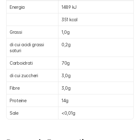
Energia
1489 kJ
351 kcal
Grassi
1,0g
di cui acidi grassi 
0,2g
saturi
Carboidrati
70g
di cui zuccheri
3,0g
Fibre
3,0g
Proteine
14g
Sale
<0,01g