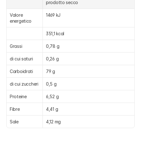
prodotto secco
Valore 
1469 kJ
energetico
351,1 kcal
Grassi
0,78 g
di cui saturi
0,26 g
Carboidrati
79 g
di cui zuccheri
0,5 g
Proteine
6,52 g
Fibre
4,41 g
Sale
4,12 mg