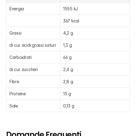
Energia
1555 kJ
367 kcal
Grassi
4,2 g
di cui: acidi grassi saturi
1,3 g
Carboidrati
66 g
di cui: zuccheri
2,4 g
Fibre
2,8 g
Proteine
15 g
Sale
0,13 g
Domande Frequenti