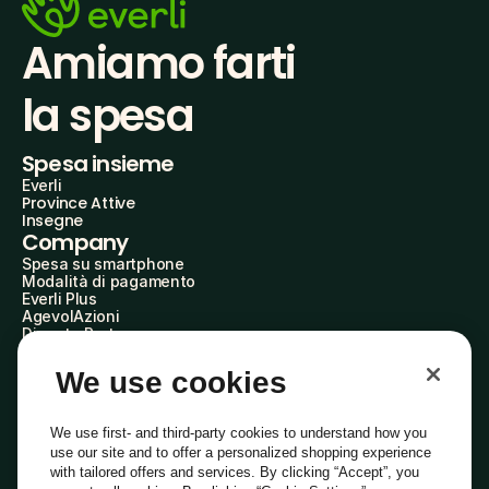
Amiamo farti
la spesa
Spesa insieme
Everli
Province Attive
Insegne
Company
Spesa su smartphone
Modalità di pagamento
Everli Plus
AgevolAzioni
Diventa Partner
Advertise with Us
Everli Shoppers
We use cookies
About Us
Scopri chi siamo
Everli News
We use first- and third-party cookies to understand how you
Domande frequenti
use our site and to offer a personalized shopping experience
Lavora con noi
with tailored offers and services. By clicking “Accept”, you
Diventa Shopper