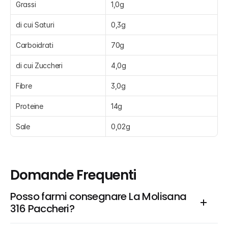
Grassi
1,0g
di cui Saturi
0,3g
Carboidrati
70g
di cui Zuccheri
4,0g
Fibre
3,0g
Proteine
14g
Sale
0,02g
Domande Frequenti
Posso farmi consegnare La Molisana 
316 Paccheri?