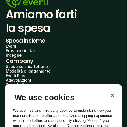
Amiamo farti
la spesa
Spesa insieme
Everli
Province Attive
Insegne
Company
Spesa su smartphone
Modalità di pagamento
Everli Plus
AgevolAzioni
Diventa Partner
Advertise with Us
Everli Shoppers
We use cookies
About Us
Scopri chi siamo
Everli News
We use first- and third-party cookies to understand how you
Domande frequenti
use our site and to offer a personalized shopping experience
Lavora con noi
with tailored offers and services. By clicking “Accept”, you
Diventa Shopper
agree to all cookies. By clicking “Cookie Settings”, you can