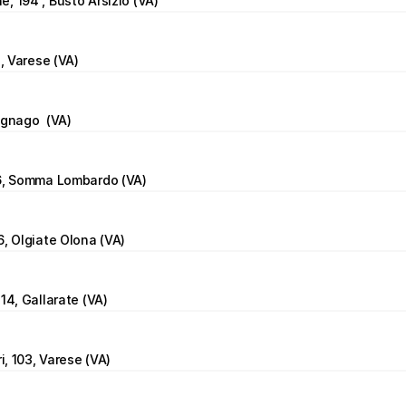
, 194 , Busto Arsizio (VA)
4, Varese (VA)
agnago  (VA)
56, Somma Lombardo (VA)
6, Olgiate Olona (VA)
14, Gallarate (VA)
ri, 103, Varese (VA)