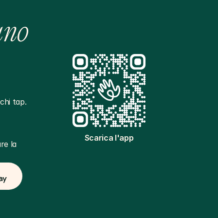
ano
hi tap. 
Scarica l'app
e la 