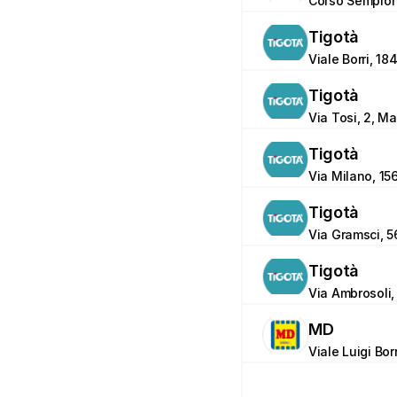
Corso Sempione
Tigotà
Viale Borri, 18
Tigotà
Via Tosi, 2, M
Tigotà
Via Milano, 1
Tigotà
Via Gramsci, 5
Tigotà
Via Ambrosoli, 
MD
Viale Luigi Bor