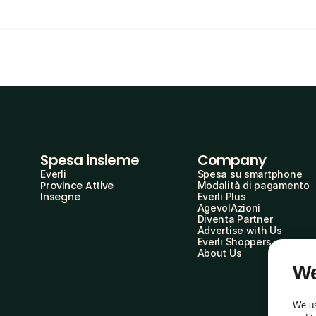
Spesa insieme
Company
Everli
Spesa su smartphone
Province Attive
Modalità di pagamento
Insegne
Everli Plus
AgevolAzioni
Diventa Partner
Advertise with Us
Everli Shoppers
About Us
We
We us