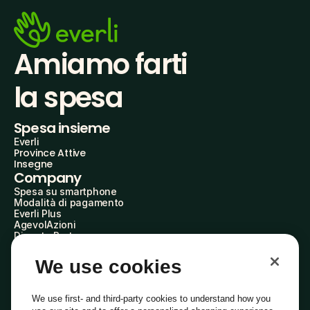
Amiamo farti
la spesa
Spesa insieme
Everli
Province Attive
Insegne
Company
Spesa su smartphone
Modalità di pagamento
Everli Plus
AgevolAzioni
Diventa Partner
Advertise with Us
Everli Shoppers
We use cookies
About Us
Scopri chi siamo
Everli News
We use first- and third-party cookies to understand how you
Domande frequenti