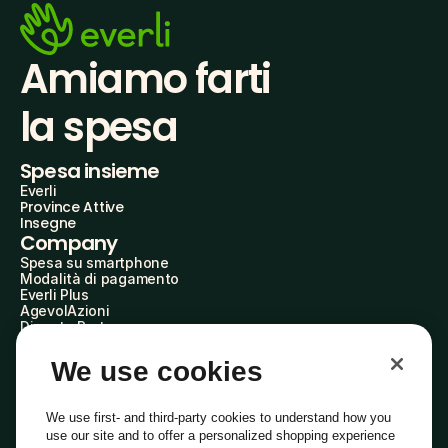
Amiamo farti
la spesa
Spesa insieme
Everli
Province Attive
Insegne
Company
Spesa su smartphone
Modalità di pagamento
Everli Plus
AgevolAzioni
Diventa Partner
Advertise with Us
Everli Shoppers
We use cookies
About Us
Scopri chi siamo
Everli News
We use first- and third-party cookies to understand how you
Domande frequenti
use our site and to offer a personalized shopping experience
Lavora con noi