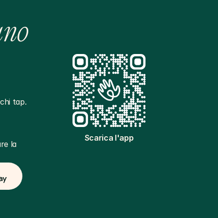
ano
hi tap. 
Scarica l'app
e la 