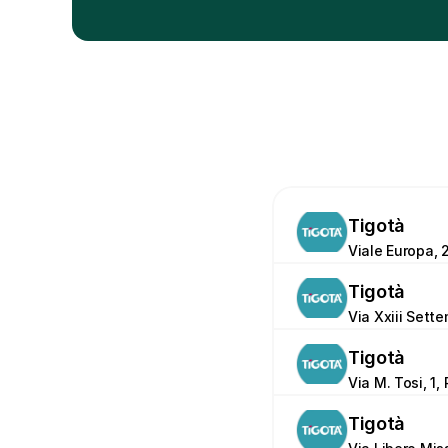
Tigotà
Viale Europa, 
Tigotà
Via Xxiii Sette
Tigotà
Via M. Tosi, 1, 
Tigotà