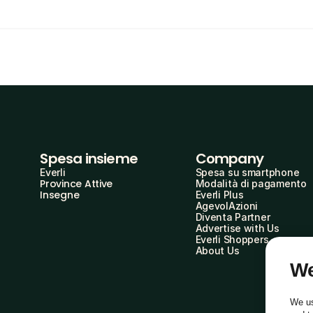
Spesa insieme
Company
Everli
Spesa su smartphone
Province Attive
Modalità di pagamento
Insegne
Everli Plus
AgevolAzioni
Diventa Partner
Advertise with Us
Everli Shoppers
About Us
We
We us