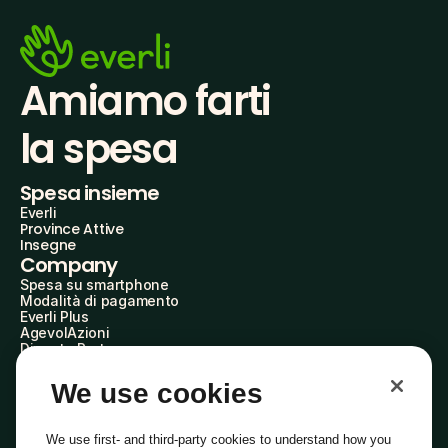
Amiamo farti
la spesa
Spesa insieme
Everli
Province Attive
Insegne
Company
Spesa su smartphone
Modalità di pagamento
Everli Plus
AgevolAzioni
Diventa Partner
Advertise with Us
Everli Shoppers
We use cookies
About Us
Scopri chi siamo
Everli News
We use first- and third-party cookies to understand how you