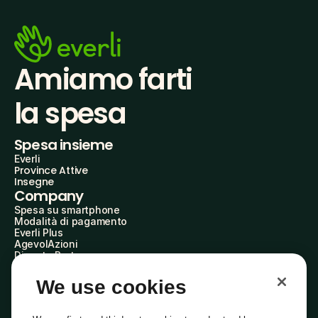
Amiamo farti
la spesa
Spesa insieme
Everli
Province Attive
Insegne
Company
Spesa su smartphone
Modalità di pagamento
Everli Plus
AgevolAzioni
Diventa Partner
Advertise with Us
Everli Shoppers
We use cookies
About Us
Scopri chi siamo
Everli News