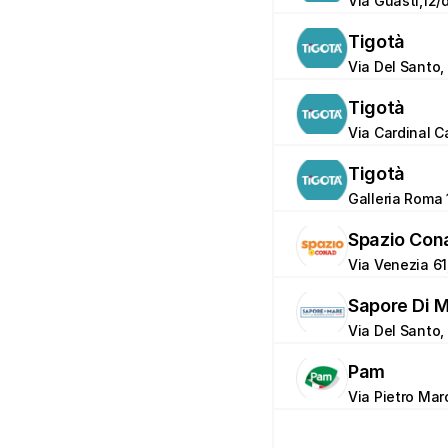
Via Guasti,12/
Tigotà
Via Del Santo,
Tigotà
Via Cardinal C
Tigotà
Galleria Roma 
Spazio Con
Via Venezia 61
Sapore Di 
Via Del Santo, 
Pam
Via Pietro Mar