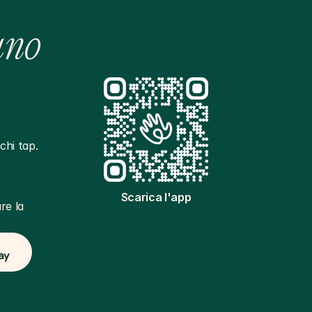
ano
hi tap. 
Scarica l'app
e la 