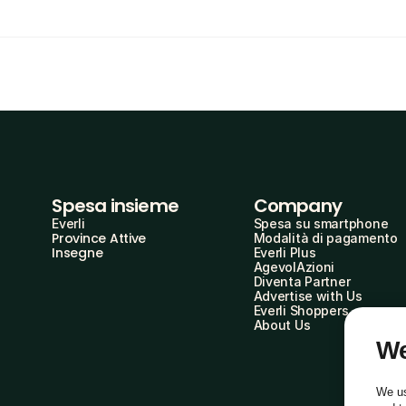
Spesa insieme
Company
Everli
Spesa su smartphone
Province Attive
Modalità di pagamento
Insegne
Everli Plus
AgevolAzioni
Diventa Partner
Advertise with Us
Everli Shoppers
About Us
We
We us