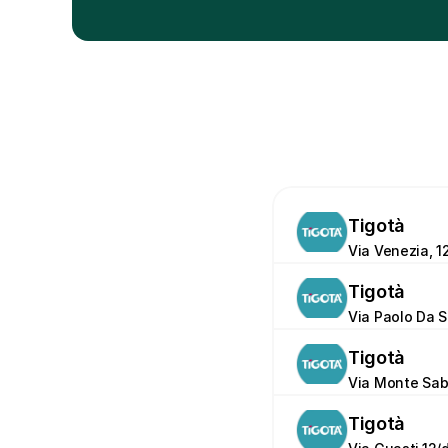
Tigotà
Via Venezia, 1
Tigotà
Via Paolo Da S
Tigotà
Via Monte Sabo
Tigotà