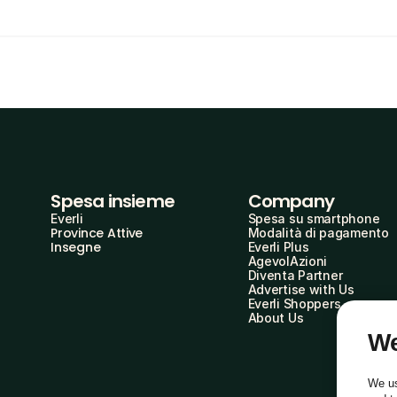
Spesa insieme
Company
Everli
Spesa su smartphone
Province Attive
Modalità di pagamento
Insegne
Everli Plus
AgevolAzioni
Diventa Partner
Advertise with Us
Everli Shoppers
About Us
We
We us