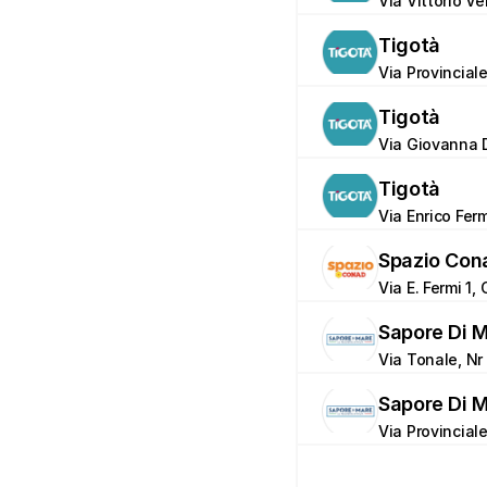
Via Vittorio V
Tigotà
Via Provincial
Tigotà
Via Giovanna D
Tigotà
Via Enrico Ferm
Spazio Con
Via E. Fermi 1,
Sapore Di 
Via Tonale, Nr
Sapore Di 
Via Provinciale