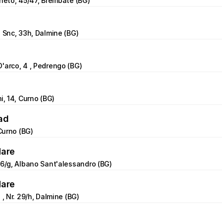
eneto, 45/47, Brembate (BG)
e Snc, 33h, Dalmine (BG)
'arco, 4 , Pedrengo (BG)
i, 14, Curno (BG)
ad
 Curno (BG)
Mare
 6/g, Albano Sant'alessandro (BG)
Mare
 , Nr. 29/h, Dalmine (BG)