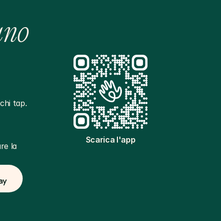
ano
hi tap. 
Scarica l'app
e la 