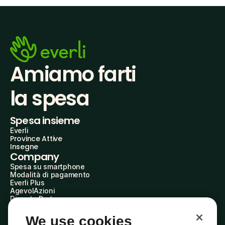
Amiamo farti
la spesa
Spesa insieme
Everli
Province Attive
Insegne
Company
Spesa su smartphone
Modalità di pagamento
Everli Plus
AgevolAzioni
Diventa Partner
Advertise with Us
Everli Shoppers
We use cookies
About Us