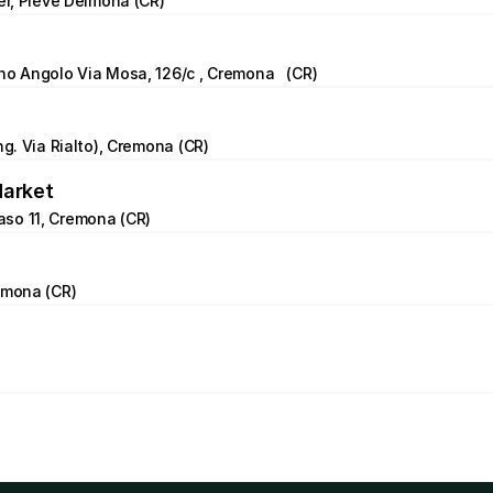
uer, Pieve Delmona (CR)
no Angolo Via Mosa, 126/c , Cremona   (CR)
ng. Via Rialto), Cremona (CR)
Market
so 11, Cremona (CR)
emona (CR)