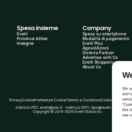
Spesa insieme
Company
Everli
Spesa su smartphone
Province Attive
Modalità di pagamento
Insegne
Everli Plus
AgevolAzioni
Diventa Partner
Advertise with Us
Everli Shoppers
About Us
We
We us
and t
servi
Privacy
Cookie
Preferenze Cookie
Termini e Condizioni
Codice Etico
“Cook
Indirizzo PEC: everli@pec.it - indirizzo DPO: dpo@everli.com
this 
Copyright © 2014-2026 Everli Global Inc.
see 