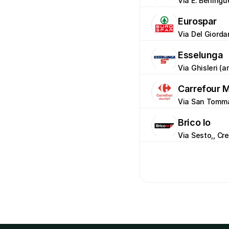
Via E. Berling
Eurospar
Via Del Giorda
Esselunga
Via Ghisleri (a
Carrefour 
Via San Tomma
Brico Io
Via Sesto,, Cr