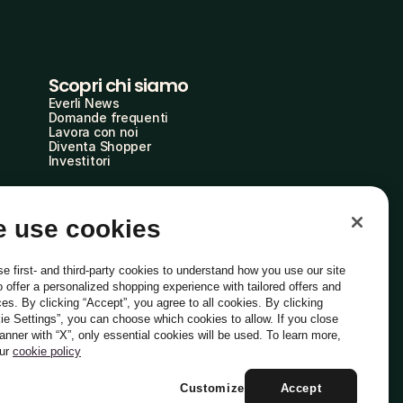
Scopri chi siamo
Everli News
Domande frequenti
Lavora con noi
Diventa Shopper
Investitori
 use cookies
e first- and third-party cookies to understand how you use our site
o offer a personalized shopping experience with tailored offers and
ces. By clicking “Accept”, you agree to all cookies. By clicking
ie Settings”, you can choose which cookies to allow. If you close
Italiano
banner with “X”, only essential cookies will be used. To learn more,
our
cookie policy
Customize
Accept