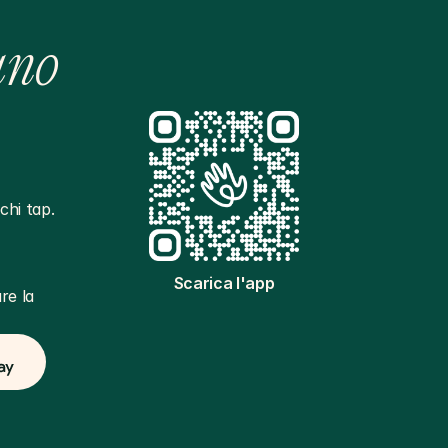
ano
hi tap. 
Scarica l'app
e la 