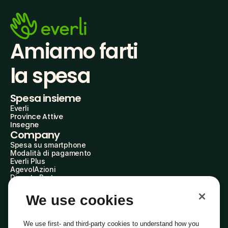
Amiamo farti
la spesa
Spesa insieme
Everli
Province Attive
Insegne
Company
Spesa su smartphone
Modalità di pagamento
Everli Plus
AgevolAzioni
Diventa Partner
Advertise with Us
Everli Shoppers
We use cookies
About Us
Scopri chi siamo
Everli News
We use first- and third-party cookies to understand how you