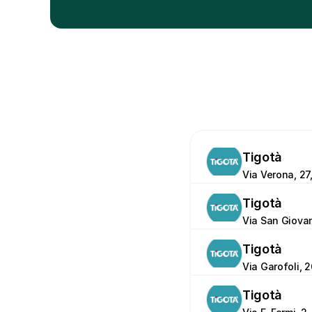
Tigotà
Via Verona, 27
Tigotà
Via San Giovan
Tigotà
Via Garofoli, 2
Tigotà