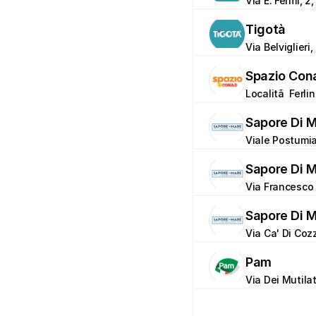
Via E. Fermi, 2
Tigotà
Via Belviglieri
Spazio Con
Localitã  Ferli
Sapore Di 
Viale Postumia
Sapore Di 
Via Francesco 
Sapore Di 
Via Ca' Di Cozzi
Pam
Via Dei Mutilat