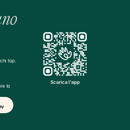
ano
hi tap. 
Scarica l'app
e la 