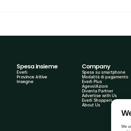
Spesa insieme
Company
Everli
Spesa su smartphone
Province Attive
Modalità di pagamento
Insegne
Everli Plus
AgevolAzioni
Diventa Partner
Advertise with Us
Everli Shoppers
About Us
We
We us